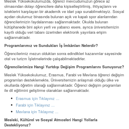
Meslek Yüksekokulumuzda, öğrenci mevcudumuzun görece az
olmasından dolayı öğrencilere daha kişiselleştirilmiş, ihtiyaçlarını ve
isteklerini karşılayan bir akademik ve idari yapı sunabilmekteyiz. Sosyal
açıdan okulumuz binasında bulunan açık ve kapalı spor alanlarından
öğrencilerimizin faydalanması sağlanmaktadır. Okulda bulunan
kütüphanede bini aşkın yerli ve yabancı esere, ayrıca üniversitemizin
kayıtlı olduğu veri tabanı üzerinden elektronik yayınlara erişim
sağlanmaktadır.
Programlarımız ve Sundukları İş İmkânları Nelerdir?
Öğrencilerimiz mezun olduktan sonra edindikleri kazanımlar sayesinde
otel ve turizm İşletmelerinde çalışabilmektedirler.
Öğrencilerimize Hangi Yurtdışı Değişim Programlarını Sunuyoruz?
Meslek Yüksekokulumuz, Erasmus, Farabi ve Mevlana öğrenci değişim
programları desteklemekte, Üniversitemizin anlaşmalı olduğu ülke ve
okullarda öğretim olanağı sağlanmaktadır. Öğrenci değişim programları
ile dil eğitimini geliştirme olanakları sağlanmaktadır.
Erasmus için Tıklayınız ...
Farabi için Tıklayınız ...
Mevlana için Tıklayınız ...
Mesleki, Kültürel ve Sosyal Atmosferi Hangi Yollarla
Destekliyoruz?