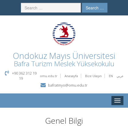
Search …
Ondokuz Mayıs Üniversitesi
Bafra Turizm Meslek Yüksekokulu
+90 362 312 19
omu.edu.tr
Anasayfa
Bize Ulaşın
EN
عربي
19
bafratmyo@omu.edu.tr
Toggle
naviga
Genel Bilgi