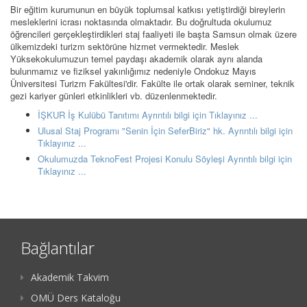
Bir eğitim kurumunun en büyük toplumsal katkısı yetiştirdiği bireylerin
mesleklerini icrası noktasında olmaktadır. Bu doğrultuda okulumuz
öğrencileri gerçekleştirdikleri staj faaliyeti ile başta Samsun olmak üzere
ülkemizdeki turizm sektörüne hizmet vermektedir. Meslek
Yüksekokulumuzun temel paydaşı akademik olarak aynı alanda
bulunmamız ve fiziksel yakınlığımız nedeniyle Ondokuz Mayıs
Üniversitesi Turizm Fakültesi'dir. Fakülte ile ortak olarak seminer, teknik
gezi kariyer günleri etkinlikleri vb. düzenlenmektedir.
İŞKUR İş Kulübü Tanıtımı Ayrıntılı bilgi için Tıklayınız ...
Ulusal Staj Programı "Senin İçin SeferBiriz" hk. Ayrıntılı bilgi için
Tıklayınız ...
Okulumuzda TeknoFest Projesi Konulu Söyleşi Ayrıntılı bilgi için
Tıklayınız ...
Bağlantılar
Akademik Takvim
OMÜ Ders Kataloğu