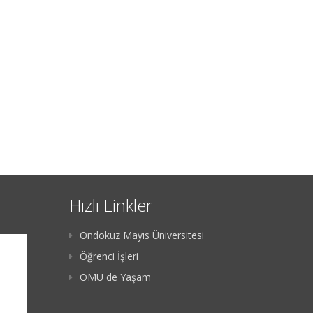
Hızlı Linkler
Ondokuz Mayıs Üniversitesi
Öğrenci İşleri
OMÜ de Yaşam