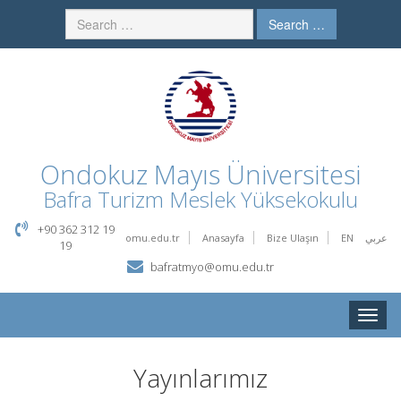
Search …
Ondokuz Mayıs Üniversitesi
Bafra Turizm Meslek Yüksekokulu
+90 362 312 19
omu.edu.tr
Anasayfa
Bize Ulaşın
EN
عربي
19
bafratmyo@omu.edu.tr
Toggle
naviga
Yayınlarımız