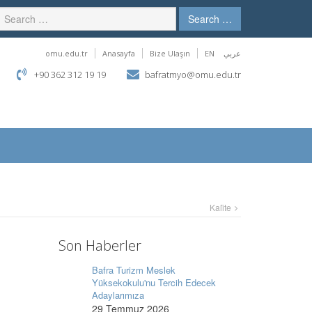
Search …
omu.edu.tr
Anasayfa
Bize Ulaşın
EN
عربي
+90 362 312 19 19
bafratmyo@omu.edu.tr
Kali̇te
Son Haberler
Bafra Turizm Meslek
Yüksekokulu'nu Tercih Edecek
Adaylarımıza
29 Temmuz 2026