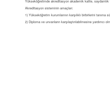
Yükseköğretimde akreditasyon akademik kalite, saydamlık v
Akreditasyon sisteminin amaçları:
1) Yükseköğretim kurumlarının karşılıklı birbirlerini tanıma s
2) Diploma ve unvanların karşılaştırılabilmesine yardımcı olm