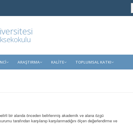
ersitesi
üksekokulu
NCİ
ARAŞTIRMA
KALİTE
TOPLUMSAL KATKI
elirli bir alanda önceden belirlenmiş akademik ve alana özgü
kurumu tarafından karşılanıp karşılanmadığını ölçen değerlendirme ve