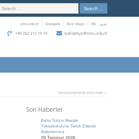
Search …
omu.edu.tr
Anasayfa
Bize Ulaşın
EN
عربي
+90 362 312 19 19
bafratmyo@omu.edu.tr
Announcements and news
Son Haberler
Bafra Turizm Meslek
Yüksekokulu'nu Tercih Edecek
Adaylarımıza
29 Temmuz 2026