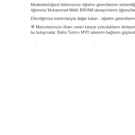
Moderatörlüğünü bölümümüz öğretim görevlilerinin üstlendiği
öğrencisi Muhammed Melik BAYAM deneyimlerini öğrencilerim
Etkinliğimize katılımlarıyla değer katan , öğretim görevlileri
💬 Mezunlarımızın ilham veren kariyer yolculuklarını dinleye
bu buluşmalar, Bafra Turizm MYO ailesinin bağlarını güçlen