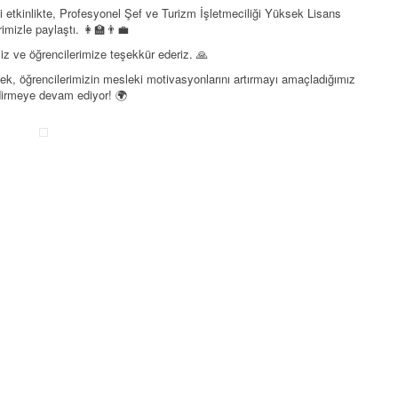
 etkinlikte, Profesyonel Şef ve Turizm İşletmeciliği Yüksek Lisans
izle paylaştı. 👩‍🏫👨‍💼
miz ve öğrencilerimize teşekkür ederiz. 🙏
rek, öğrencilerimizin mesleki motivasyonlarını artırmayı amaçladığımız
dirmeye devam ediyor! 🌍