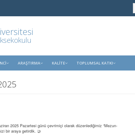
ersitesi
üksekokulu
NCİ
ARAŞTIRMA
KALİTE
TOPLUMSAL KATKI
2025
ziran 2025 Pazartesi günü çevrimiçi olarak düzenlediğimiz “Mezun-
i bir araya getirdik. 🤝